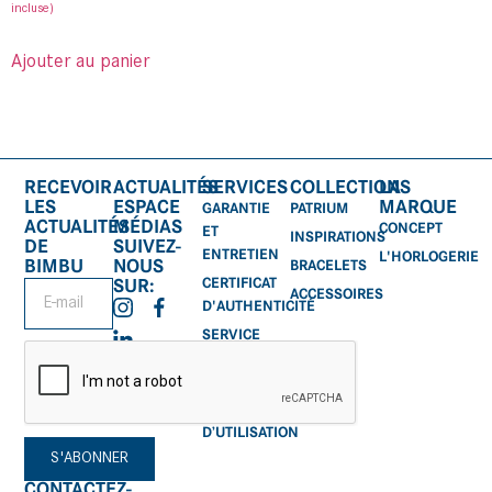
incluse)
Ajouter au panier
RECEVOIR
ACTUALITÉS
SERVICES
COLLECTIONS
LA
LES
ESPACE
MARQUE
GARANTIE
PATRIUM
ACTUALITÉS
MÉDIAS
CONCEPT
ET
INSPIRATIONS
DE
SUIVEZ-
ENTRETIEN
L'HORLOGERIE
BIMBU
NOUS
BRACELETS
CERTIFICAT
SUR:
ACCESSOIRES
D'AUTHENTICITÉ
SERVICE
APRÈS-
VENTE
MANUEL
D’UTILISATION
S'ABONNER
CONTACTEZ-