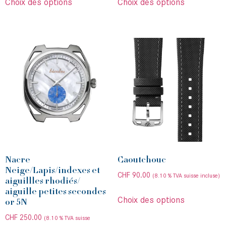
Choix des options
Choix des options
Nacre
Caoutchouc
Neige/Lapis/indexes et
CHF
90.00
(8.10 % TVA suisse incluse)
aiguillles rhodiés/
aiguille petites secondes
Choix des options
or 5N
CHF
250.00
(8.10 % TVA suisse