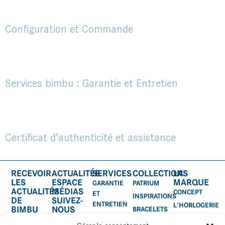
Configuration et Commande
Services bimbu : Garantie et Entretien
Certificat d’authenticité et assistance
RECEVOIR
ACTUALITÉS
SERVICES
COLLECTIONS
LA
LES
ESPACE
MARQUE
GARANTIE
PATRIUM
ACTUALITÉS
MÉDIAS
CONCEPT
ET
INSPIRATIONS
DE
SUIVEZ-
ENTRETIEN
L'HORLOGERIE
BIMBU
NOUS
BRACELETS
CERTIFICAT
SUR:
ACCESSOIRES