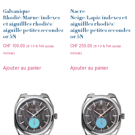
Galvanique
Nacre
Rhodié/Marne/indexes
Neige/Lapis/indexes et
et aiguillles rhodiés/
aiguillles rhodiés/
aiguille petites secondes
aiguille petites secondes
or 5N
or 5N
CHF
100.00
CHF
250.00
(8.10 % TVA suisse
(8.10 % TVA suisse
incluse)
incluse)
Ajouter au panier
Ajouter au panier