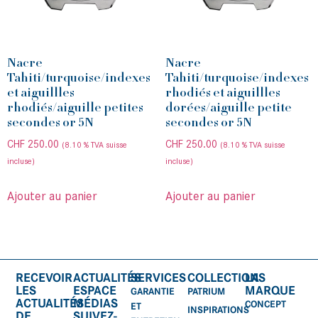
Nacre
Nacre
Tahiti/turquoise/indexes
Tahiti/turquoise/indexes
et aiguillles
rhodiés et aiguillles
rhodiés/aiguille petites
dorées/aiguille petite
secondes or 5N
secondes or 5N
CHF
250.00
CHF
250.00
(8.10 % TVA suisse
(8.10 % TVA suisse
incluse)
incluse)
Ajouter au panier
Ajouter au panier
RECEVOIR
ACTUALITÉS
SERVICES
COLLECTIONS
LA
LES
ESPACE
MARQUE
GARANTIE
PATRIUM
ACTUALITÉS
MÉDIAS
CONCEPT
ET
INSPIRATIONS
DE
SUIVEZ-