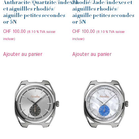
Anthracite/Quartzite/indexes
Rhodié/Jade/indexes et
et aiguillles rhodiés/
aiguillles rhodiés/
aiguille petites secondes
aiguille petites secondes
or 5N
or 5N
CHF
100.00
CHF
100.00
(8.10 % TVA suisse
(8.10 % TVA suisse
incluse)
incluse)
Ajouter au panier
Ajouter au panier