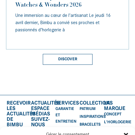
Watches & Wonders 2026
Une immersion au cœur de l’artisanat Le jeudi 16
avril dernier, Bimbu a convié ses proches et
passionnés d’horlogerie à
DISCOVER
RECEVOIR
ACTUALITÉS
SERVICES
COLLECTIONS
LA
LES
ESPACE
MARQUE
GARANTIE
PATRIUM
ACTUALITÉS
MÉDIAS
CONCEPT
ET
INSPIRATIONS
DE
SUIVEZ-
ENTRETIEN
L'HORLOGERIE
BIMBU
NOUS
BRACELETS
CERTIFICAT
SUR:
ACCESSOIRES
Gérer le consentement