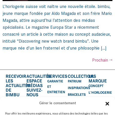
L’horlogerie suisse voit naître une nouvelle étoile. bimbu,
jeune marque fondée par Aldo Magada et son frère Mario
Magada, attire aujourd’hui l’attention des médias
spécialisés. Le magazine Europa Star a récemment
consacré un article à cette maison au concept audacieux,
intitulé “Discovering new watch brand bimbu”. Une
marque née d’un lien fraternel et d’une philosophie […]
Prochain
→
RECEVOIR
ACTUALITÉS
SERVICES
COLLECTIONS
LA
LES
ESPACE
MARQUE
GARANTIE
PATRIUM
ACTUALITÉS
MÉDIAS
CONCEPT
ET
INSPIRATIONS
DE
SUIVEZ-
ENTRETIEN
L'HORLOGERIE
BIMBU
NOUS
BRACELETS
CERTIFICAT
SUR:
ACCESSOIRES
Gérer le consentement
D'AUTHENTICITÉ
SERVICE
Pour offrir les meilleures expériences, nous utilisons des technologies telles que les