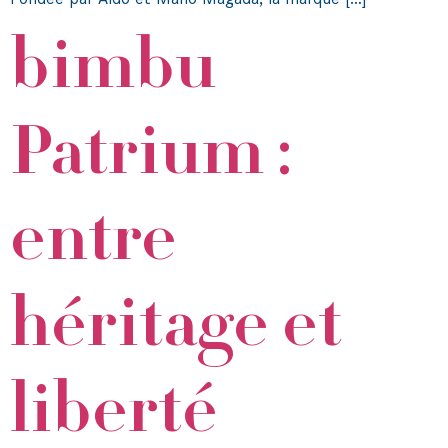
Fondée par Aldo et Mario Magada, la marque […]
bimbu
Patrium :
entre
héritage et
liberté