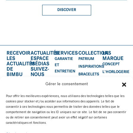
DISCOVER
RECEVOIR
ACTUALITÉS
SERVICES
COLLECTIONS
LA
LES
ESPACE
MARQUE
GARANTIE
PATRIUM
ACTUALITÉS
MÉDIAS
CONCEPT
ET
INSPIRATIONS
DE
SUIVEZ-
ENTRETIEN
L'HORLOGERIE
BIMBU
NOUS
BRACELETS
CERTIFICAT
SUR:
ACCESSOIRES
Gérer le consentement
D'AUTHENTICITÉ
SERVICE
Pour offrir les meilleures expériences, nous utilisons des technologies telles que les
APRÈS-
cookies pour stocker et/ou accéder aux informations des appareils. Le fait de
VENTE
consentir à ces technologies nous permettra de traiter des données telles que le
comportement de navigation ou les ID uniques sur ce site. Le fait de ne pas consentir
MANUEL
ou de retirer son consentement peut avoir un effet négatif sur certaines
D’UTILISATION
caractéristiques et fonctions.
S'ABONNER