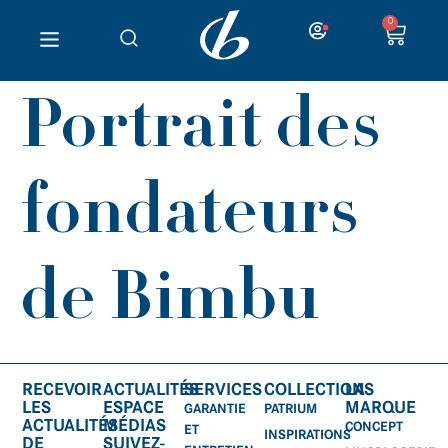
0
Portrait des
fondateurs
de Bimbu
RECEVOIR
ACTUALITÉS
SERVICES
COLLECTIONS
LA
LES
ESPACE
MARQUE
GARANTIE
PATRIUM
ACTUALITÉS
MÉDIAS
CONCEPT
ET
INSPIRATIONS
DE
SUIVEZ-