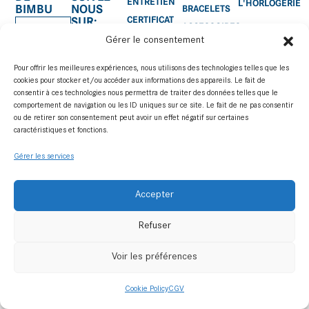
ENTRETIEN
L'HORLOGERIE
BIMBU
NOUS
BRACELETS
CERTIFICAT
SUR:
ACCESSOIRES
D'AUTHENTICITÉ
Gérer le consentement
SERVICE
APRÈS-
Pour offrir les meilleures expériences, nous utilisons des technologies telles que les
VENTE
cookies pour stocker et/ou accéder aux informations des appareils. Le fait de
consentir à ces technologies nous permettra de traiter des données telles que le
MANUEL
comportement de navigation ou les ID uniques sur ce site. Le fait de ne pas consentir
D’UTILISATION
ou de retirer son consentement peut avoir un effet négatif sur certaines
S'ABONNER
caractéristiques et fonctions.
CONTACTEZ-
Gérer les services
NOUS
contact@bimbu.ch
Accepter
© bimbu All Rights
Refuser
Reserved
Voir les préférences
Privacy
Legal
and
Notices
Cookie Policy
CGV
cookies